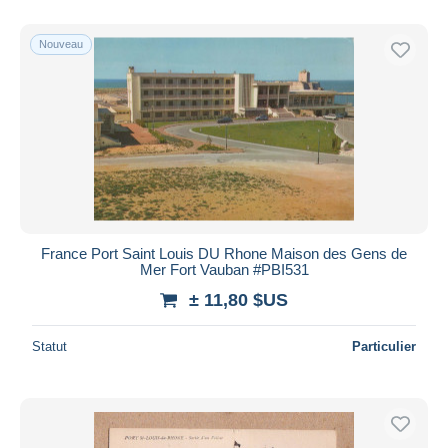
De
à
$US
$US
Uniquement en réduction
Nouveau
Livraison gratuite
Méthodes de paiement
PayPal
Virement bancaire
Visa
Mastercard
Bancontact
France Port Saint Louis DU Rhone Maison des Gens de
iDeal
Mer Fort Vauban #PBI531
Maestro
± 11,80 $US
Tout désélectionner
Statut
Particulier
Résidence du vendeur
Monde entier