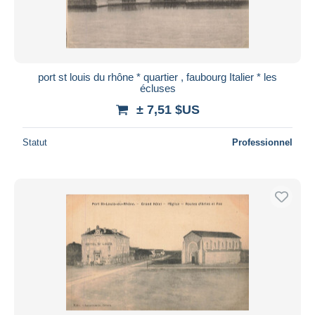
port st louis du rhône * quartier , faubourg Italier * les
écluses
± 7,51 $US
Statut
Professionnel