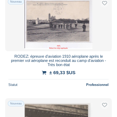
Nouveau
Uniquement en réduction
Livraison gratuite
Méthodes de paiement
PayPal
Virement bancaire
Visa
Mastercard
Bancontact
RODEZ: épreuve d'aviation 1910 aéroplane après le
premier vol aéroplane est reconduit au camp d'aviation -
iDeal
Très bon état
Maestro
± 69,33 $US
Tout désélectionner
Statut
Professionnel
Résidence du vendeur
Monde entier
Nouveau