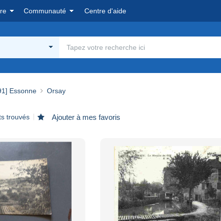
re
Communauté
Centre d'aide
91] Essonne
Orsay
ts trouvés
Ajouter à mes favoris