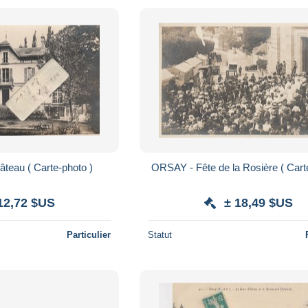
ORSAY - Un château ( Carte-photo )
ORSAY - Fête de l
12,72 $US
± 18,49 $US
Particulier
Statut