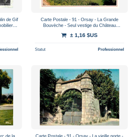
lin de Gif
Carte Postale - 91 - Orsay - La Grande
obilier
Bouvèche - Seul vestige du Château
to-V
d'Orsay - CPM - Voir Scans Recto-Verso -
± 1,16 $US
Posca
fessionnel
Statut
Professionnel
rc de la
Carte Postale - 91 - Orsay - La vieille porte -