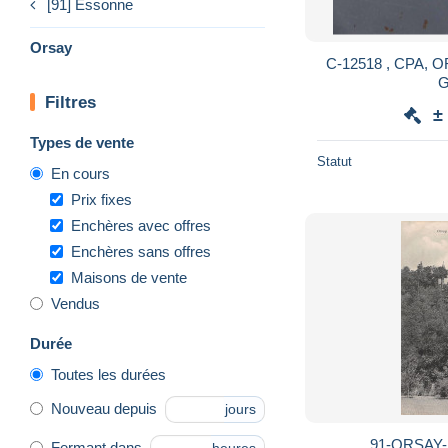
[91] Essonne
Orsay
C-12518 , CPA, O
G
Filtres
±
Types de vente
Statut
En cours
Prix fixes
Enchères avec offres
Enchères sans offres
Maisons de vente
Vendus
Durée
Toutes les durées
Nouveau depuis
jours
91-ORSAY-
Fermant dans