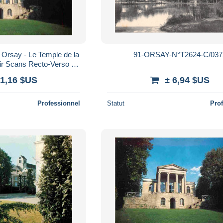
- Orsay - Le Temple de la
91-ORSAY-N°T2624-C/037
ir Scans Recto-Verso -
Poscard - Carta Postal - Postkarte
 1,16 $US
± 6,94 $US
Professionnel
Statut
Pro