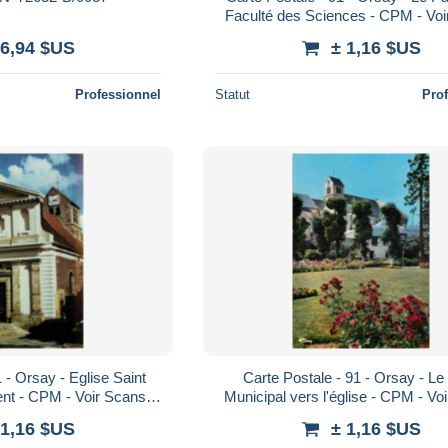
Faculté des Sciences - CPM - Vo
Recto-Verso - Poscard - Carta 
 6,94 $US
± 1,16 $US
Professionnel
Statut
Pro
 - Orsay - Eglise Saint
Carte Postale - 91 - Orsay - Le
ent - CPM - Voir Scans
Municipal vers l'église - CPM - Vo
scard - Carta Postal -
Recto-Verso - Poscard - Carta P
 1,16 $US
± 1,16 $US