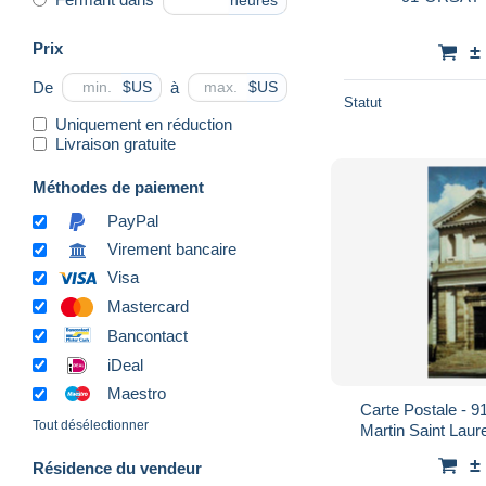
heures
Prix
±
De
à
$US
$US
Statut
Uniquement en réduction
Livraison gratuite
Méthodes de paiement
PayPal
Virement bancaire
Visa
Mastercard
Bancontact
iDeal
Maestro
Carte Postale - 91
Tout désélectionner
Martin Saint Laur
Recto-Verso - Po
±
Résidence du vendeur