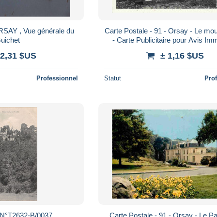
RSAY , Vue générale du
Carte Postale - 91 - Orsay - Le mou
uichet
- Carte Publicitaire pour Avis Imm
Orsay - CPM - Voir Scans Rec
 2,31 $US
± 1,16 $US
Professionnel
Statut
Pro
N°T2632-B/0037
Carte Postale - 91 - Orsay - Le Pa