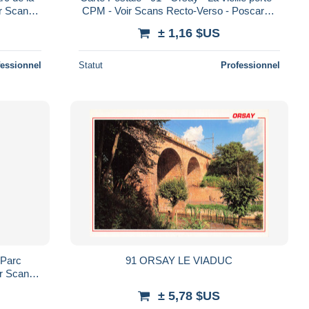
ir Scans
CPM - Voir Scans Recto-Verso - Poscard -
Postal
Carta Postal - Postkarte
± 1,16 $US
fessionnel
Statut
Professionnel
 Parc
91 ORSAY LE VIADUC
ir Scans
ostal -
± 5,78 $US