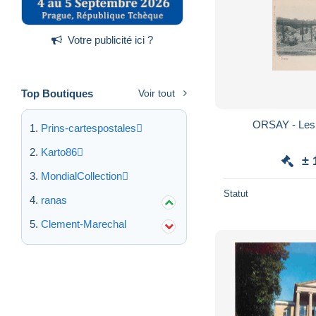
Votre publicité ici ?
Top Boutiques
Voir tout
ORSAY - Les 
Prins-cartespostales
Karto86
± 
MondialCollection
Statut
ranas
Clement-Marechal