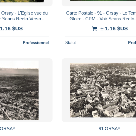
- Orsay - L'Eglise vue du
Carte Postale - 91 - Orsay - Le Tem
r Scans Recto-Verso -
Gloire - CPM - Voir Scans Recto-
Poscard - Carta Postal - Postkarte
Poscard - Carta Pos
 1,16 $US
± 1,16 $US
Professionnel
Statut
Pro
 ORSAY
91 ORSAY