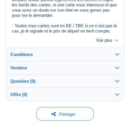
les bords des cartes, si une carte vous interesse et que
vous avez un doute sur son état ne vous genez pas
pour me le demander.
- Toutes mes cartes sont en BE / TBE si ce n´est pas le
cas, je le signale et le prix de départ en tient compte.
Voir plus
- Si vous avez un doute, ou besoin d´un renseignement,
n´hesitez pas à poser des questions, j´y reponds
toujours.
Conditions
- Si la cp ne vous convient pas, je vous la reprends et
vous la rembourse sans discuter.
Vendeur
Destination :
Voir la liste des pays
Question (0)
chrisyo04
100%
(23141x)
Expédition :
Offre (0)
Envoi après paiement
Boutique
Frais :
A charge de l'acheteur
Pour poser une question, vous devez ouvrir
Aucune offre pour le moment.
Partager
une session.
Membre depuis le :
Méthodes de paiement :
23 janv. 2007
Pour votre sécurité, les ventes sont privées.