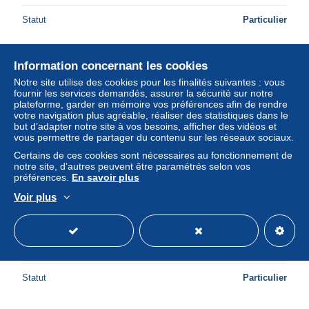
Statut
Particulier
Information concernant les cookies
Nouveau
Notre site utilise des cookies pour les finalités suivantes : vous
fournir les services demandés, assurer la sécurité sur notre
plateforme, garder en mémoire vos préférences afin de rendre
votre navigation plus agréable, réaliser des statistiques dans le
but d’adapter notre site à vos besoins, afficher des vidéos et
vous permettre de partager du contenu sur les réseaux sociaux.
Certains de ces cookies sont nécessaires au fonctionnement de
notre site, d’autres peuvent être paramétrés selon vos
préférences.
En savoir plus
Voir plus
CPA Gruss aus Niederbronn - multi vues - Lithographie -
1898 (04)
± 6,94 $US
Statut
Particulier