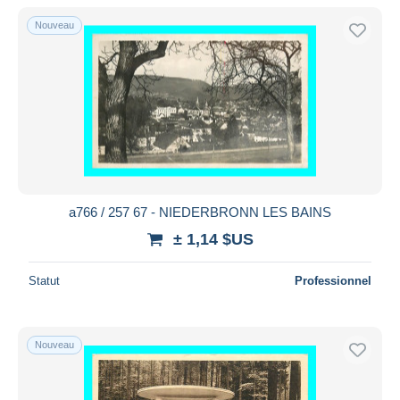
De
à
$US
$US
Nouveau
Uniquement en réduction
Livraison gratuite
Méthodes de paiement
PayPal
Virement bancaire
Visa
Mastercard
Bancontact
a766 / 257 67 - NIEDERBRONN LES BAINS
iDeal
± 1,14 $US
Maestro
Statut
Professionnel
Tout désélectionner
Résidence du vendeur
Monde entier
Nouveau