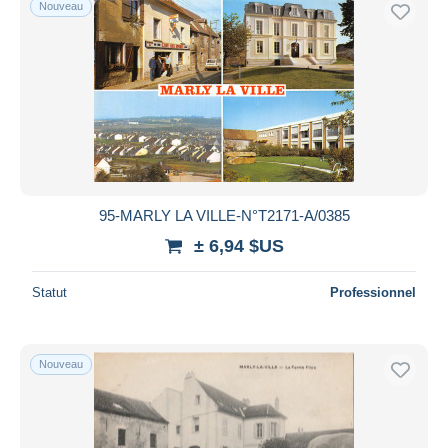
Nouveau
Uniquement en réduction
Livraison gratuite
Méthodes de paiement
PayPal
Virement bancaire
Visa
Mastercard
Bancontact
95-MARLY LA VILLE-N°T2171-A/0385
iDeal
± 6,94 $US
Maestro
Statut
Professionnel
Tout désélectionner
Résidence du vendeur
Monde entier
Nouveau