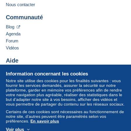
Nous contacter
Adresse professionnelle :
à partir de 30,00 € d'achat.
CPCR 95
Communauté
25 avenue Jean Jaurès
Zone 1
66330
Cabestany
Blog
France
Agenda
Zone 2
Forum
Ajouter ce vendeur aux favoris
Vidéos
Contacter le vendeur
Cette zone comprend
un pays
.
Ajouter ce vendeur à ma liste noire
Aide
Mode de livraison
Pour avoir accès aux informations
Centre d'aide
de livraison, vous devez être
Information concernant les cookies
Acheter sur Delcampe
Paiement par :
membre et ouvrir une session.
Notre site utilise des cookies pour les finalités suivantes : vous
Vendre sur Delcampe
fournir les services demandés, assurer la sécurité sur notre
plateforme, garder en mémoire vos préférences afin de rendre
Lettre (format normal/petite lettre)
Se
Un site sécurisé
S'inscri
connect
votre navigation plus agréable, réaliser des statistiques dans le
re
2,50 €
er
but d’adapter notre site à vos besoins, afficher des vidéos et
vous permettre de partager du contenu sur les réseaux sociaux.
Lettre suivie (format normal/petite lettre)
Certains de ces cookies sont nécessaires au fonctionnement de
notre site, d’autres peuvent être paramétrés selon vos
3,50 €
préférences.
En savoir plus
Lettre recommandée (format normal/petite
Voir plus