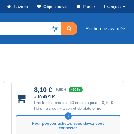
Favoris
Objets suivis
Panier
Français
Recherche avancée
8,10 €
9,00 €
-10 %
± 10,40 $US
Prix le plus bas des 30 derniers jours :
8,10 €
Hors frais de livraison et de plateforme
Pour pouvoir acheter, vous devez vous
connecter.