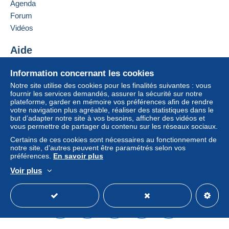
Agenda
Zone 2
Forum
Ajouter ce vendeur aux favoris
Vidéos
Contacter le vendeur
Zone 3
Ajouter ce vendeur à ma liste noire
Aide
Cette zone comprend
4 pays
.
Centre d'aide
Information concernant les cookies
Acheter sur Delcampe
Lettre (format normal/petite lettre)
Notre site utilise des cookies pour les finalités suivantes : vous
Vendre sur Delcampe
fournir les services demandés, assurer la sécurité sur notre
plateforme, garder en mémoire vos préférences afin de rendre
Un site sécurisé
Paiement par :
votre navigation plus agréable, réaliser des statistiques dans le
Pour avoir accès aux informations
but d’adapter notre site à vos besoins, afficher des vidéos et
de livraison, vous devez être
De 1 à 3 objets
vous permettre de partager du contenu sur les réseaux sociaux.
membre et ouvrir une session.
Certains de ces cookies sont nécessaires au fonctionnement de
2,10 €
notre site, d’autres peuvent être paramétrés selon vos
Se
S'inscri
préférences.
En savoir plus
À partir de 4
connect
re
er
Voir plus
3,40 €
Français
USD
Mode standard
America/
Lettre recommandée (format normal/petite
lettre) (suivi)
Paiement par :