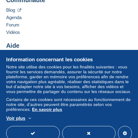
LIVRES 113 LD LES PONTS
paiement integré au site
sera remboursé par le
33640
BEAUTIRAN
vendeur à l’acheteur. Un achat non payé peut
Blog
France
entraîner des conséquences au niveau du compte
Agenda
de l’acheteur.
Forum
Ajouter ce vendeur aux favoris
Si les conditions de vente du vendeur comportent
Vidéos
Contacter le vendeur
des clauses relatives au paiement, celles-ci sont à
Ajouter ce vendeur à ma liste noire
considérer comme nulles et non avenues. Les
Aide
conditions de paiement du site Delcampe, telles
Centre d'aide
que définies dans les
conditions d’utilisation
, sont
Information concernant les cookies
Acheter sur Delcampe
les seules applicables.
Notre site utilise des cookies pour les finalités suivantes : vous
Vendre sur Delcampe
fournir les services demandés, assurer la sécurité sur notre
Les achats doivent être payés dans les
14 jours
plateforme, garder en mémoire vos préférences afin de rendre
Un site sécurisé
suivant la réception du décompte final de la part du
votre navigation plus agréable, réaliser des statistiques dans le
vendeur.
but d’adapter notre site à vos besoins, afficher des vidéos et
vous permettre de partager du contenu sur les réseaux sociaux.
Garantie :
Certains de ces cookies sont nécessaires au fonctionnement de
Droit de rétractation
|
Frais de retour à charge de
notre site, d’autres peuvent être paramétrés selon vos
l’acheteur.
préférences.
En savoir plus
Pour connaître les délais de retour et de
Voir plus
remboursement du lot, consultez les
conditions
Français
USD
Mode standard
America/
générales d’utilisation
.