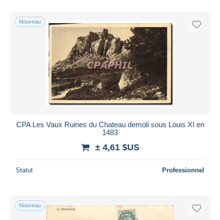
De
à
$US
$US
Uniquement en réduction
Nouveau
Livraison gratuite
Méthodes de paiement
PayPal
Virement bancaire
Visa
Mastercard
Bancontact
CPA Les Vaux Ruines du Chateau demoli sous Louis XI en
iDeal
1483
Maestro
± 4,61 $US
Tout désélectionner
Statut
Professionnel
Résidence du vendeur
Monde entier
Nouveau