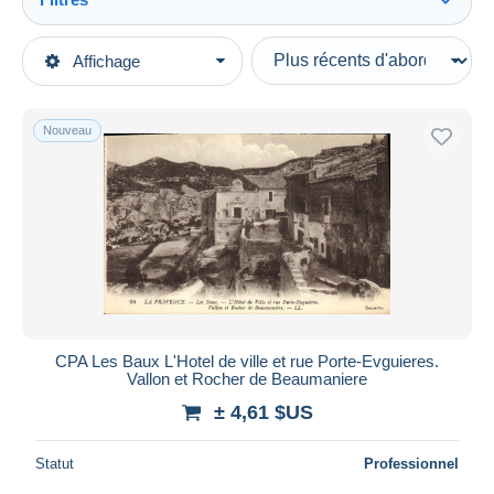
Tout voir
Types de vente
Affichage
Catégories principales
En cours
Cartes Postales
Prix fixes
Europe
Nouveau
Enchères avec offres
France
Enchères sans offres
[13] Bouches-du-Rhône
Maisons de vente
Vendus
Les-Baux-de-Provence
Durée
Toutes les durées
Nouveau
jours
CPA Les Baux L'Hotel de ville et rue Porte-Evguieres.
depuis
Vallon et Rocher de Beaumaniere
Fermant
heures
± 4,61 $US
dans
Prix
Statut
Professionnel