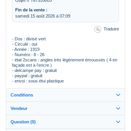
Objet n°787359005
Fin de la vente :
samedi 15 août 2026 à 07:09
Traduire
- Dos : divisé vert
- Circulé : oui
- Année : 1919
- Numéro : 8 - 26
- état 2scans : angles très légèrement émoussés ( 4 en
façade est à l'encre )
- delcampe pay : gratuit
- paypal : gratuit
- envoi : sous étui plastique
Conditions
Vendeur
Destination :
Voir la liste des pays
Question (0)
for
100%
(11883x)
Expédition :