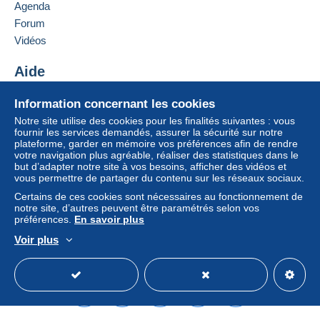
entraîner des conséquences au niveau du compte
Agenda
de l’acheteur.
Forum
Si les conditions de vente du vendeur comportent
Vidéos
des clauses relatives au paiement, celles-ci sont à
considérer comme nulles et non avenues. Les
Aide
conditions de paiement du site Delcampe, telles
Centre d'aide
que définies dans les
conditions d’utilisation
, sont
Information concernant les cookies
Acheter sur Delcampe
les seules applicables.
Notre site utilise des cookies pour les finalités suivantes : vous
Vendre sur Delcampe
fournir les services demandés, assurer la sécurité sur notre
Les achats doivent être payés dans les
14 jours
plateforme, garder en mémoire vos préférences afin de rendre
Un site sécurisé
suivant la réception du décompte final de la part du
votre navigation plus agréable, réaliser des statistiques dans le
vendeur.
but d’adapter notre site à vos besoins, afficher des vidéos et
vous permettre de partager du contenu sur les réseaux sociaux.
Certains de ces cookies sont nécessaires au fonctionnement de
Tarif : 2026
notre site, d’autres peuvent être paramétrés selon vos
préférences.
En savoir plus
- frais de port FRANCE : 1,70€ ( - 20 gr. ) // 3,25€ (
21Gr. à 100Gr. ) // 5,50€ ( 101Gr. à 250Gr. ) // 7,60€
Voir plus
( 251Gr. à 500Gr. ) // 9,40€ ( 501Gr. à 1Kg. )
Français
USD
Mode standard
America/
- frais de port INTERNATIONAL : 2,40€ ( - 20 Gr. ) //
5,00€ ( 21Gr. à 100Gr. ) // 11,80€ ( 101Gr. à 250Gr. ) //
16,80€ ( 251Gr. à 500Gr. ) // 31,90€ ( 501Gr. à 2Kg. )