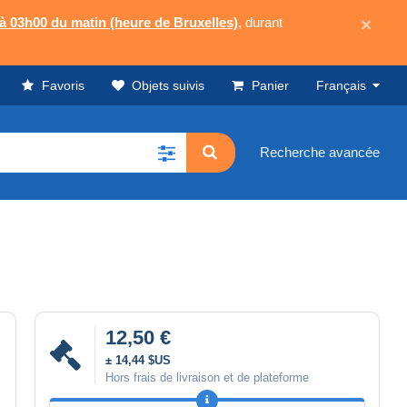
 à 03h00 du matin (heure de Bruxelles)
, durant
×
Favoris
Objets suivis
Panier
Français
Recherche avancée
12,50 €
± 14,44 $US
Hors frais de livraison et de plateforme