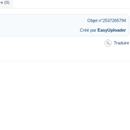
re (0)
Objet n°2537265794
Créé par
EasyUploader
Traduire