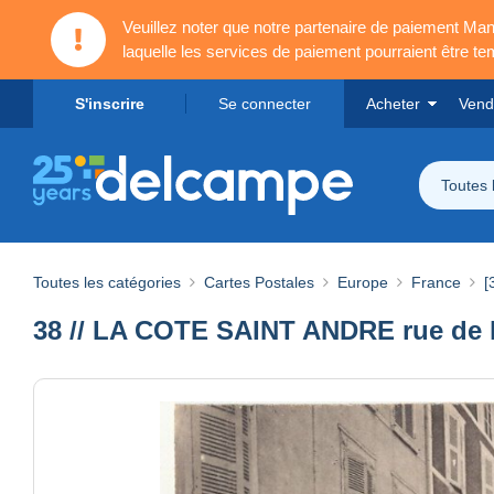
Veuillez noter que notre partenaire de paiement 
laquelle les services de paiement pourraient être t
S'inscrire
Se connecter
Acheter
Vend
Toutes 
Toutes les catégories
Cartes Postales
Europe
France
[
38 // LA COTE SAINT ANDRE rue de la 