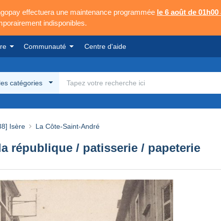
Mangopay effectuera une maintenance programmée
le 6 août de 01h00
emporairement indisponibles.
re
Communauté
Centre d'aide
les catégories
38] Isère
La Côte-Saint-André
république / patisserie / papeterie