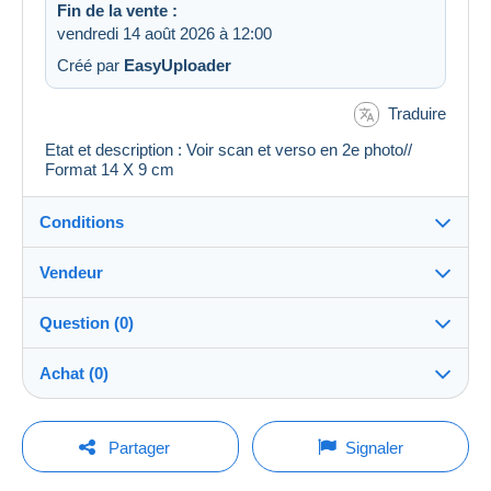
Fin de la vente :
vendredi 14 août 2026 à 12:00
Créé par
EasyUploader
Traduire
Etat et description : Voir scan et verso en 2e photo//
Format 14 X 9 cm
Conditions
Vendeur
Détails des conditions de vente
Question (0)
Expédition
regislmx
100%
(63013x)
Envoi après paiement dans les 14 jours
Achat (0)
PRO
Boutique
Garantie :
Droit de rétractation
|
Frais de retour à charge de
Pour poser une question, vous devez ouvrir
Dernière actualisation : 15:14:23
Partager
Signaler
l’acheteur.
une session.
Nom :
Pour connaître les délais de retour et de