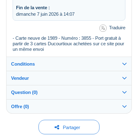
Fin de la vente :
dimanche 7 juin 2026 à 14:07
Traduire
- Carte neuve de 1989 - Numéro : 3855 - Port gratuit à
partir de 3 cartes Ducourtioux achetées sur ce site pour
un même envoi
Conditions
Vendeur
Destination :
Voir la liste des pays
Question (0)
ronsard72
100%
(5646x)
Expédition :
Offre (0)
Envoi après paiement
Boutique
Frais :
A charge de l'acheteur
Pour poser une question, vous devez ouvrir
Aucune offre pour le moment.
Partager
une session.
Membre depuis le :
Méthodes de paiement :