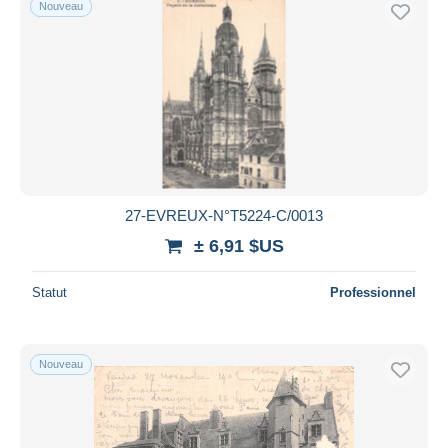
Nouveau
Uniquement en réduction
Livraison gratuite
Méthodes de paiement
PayPal
Virement bancaire
Visa
Mastercard
Bancontact
27-EVREUX-N°T5224-C/0013
iDeal
± 6,91 $US
Maestro
Statut
Professionnel
Tout désélectionner
Résidence du vendeur
Monde entier
Nouveau