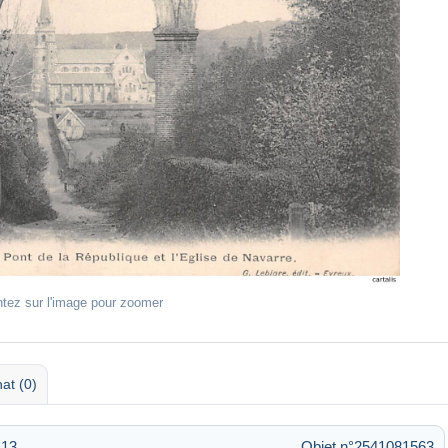
ntez sur l'image pour zoomer
at (0)
:13
Objet n°2541081563