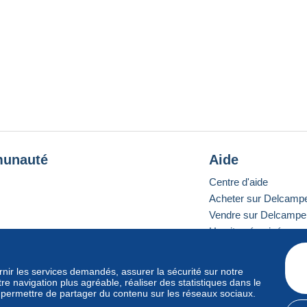
unauté
Aide
Centre d'aide
Acheter sur Delcamp
Vendre sur Delcampe
Un site sécurisé
ournir les services demandés, assurer la sécurité sur notre
e navigation plus agréable, réaliser des statistiques dans le
e standard
s permettre de partager du contenu sur les réseaux sociaux.