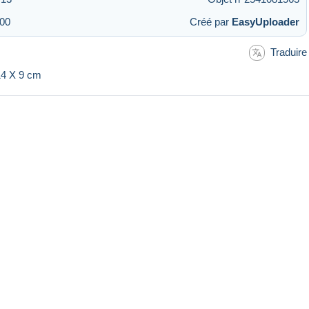
:00
Créé par
EasyUploader
Traduire
 14 X 9 cm