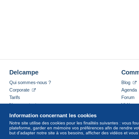
Delcampe
Comm
Qui sommes-nous ?
Blog
Corporate
Agenda
Tarifs
Forum
Nous contacter
Vidéos
Information concernant les cookies
Notre site utilise des cookies pour les finalités suivantes : vous f
plateforme, garder en mémoire vos préférences afin de rendre votr
Français
USD
America/Indiana/Vevay
Mod
but d’adapter notre site à vos besoins, afficher des vidéos et vou