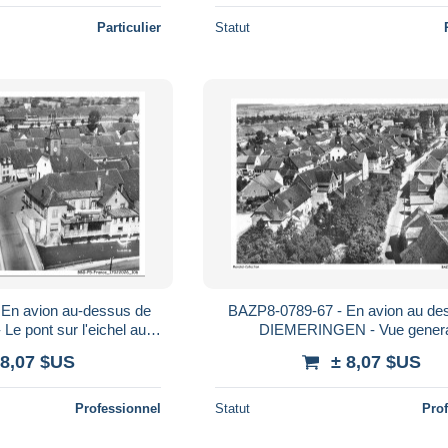
Particulier
Statut
En avion au-dessus de
BAZP8-0789-67 - En avion au de
 pont sur l'eichel au
DIEMERINGEN - Vue gener
d la gare
 8,07 $US
± 8,07 $US
Professionnel
Statut
Pro