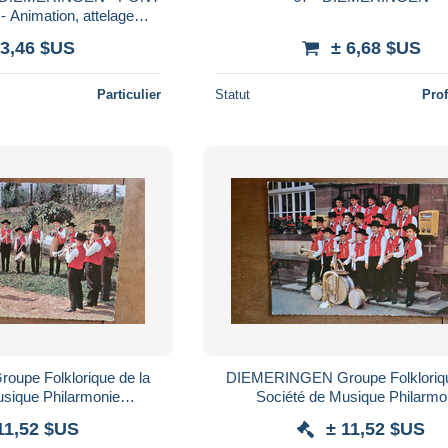
 Animation, attelage
sant le pont
 3,46 $US
± 6,68 $US
Particulier
Statut
Pro
upe Folklorique de la
DIEMERINGEN Groupe Folkloriqu
usique Philarmonie
Société de Musique Philarmo
s-Rhin Alsace 67 n°2
Diemeringen Bas-Rhin Alsac
11,52 $US
± 11,52 $US