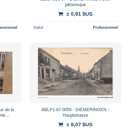
pittoresque
± 0,91 $US
fessionnel
Statut
Professionnel
e de la
ABLP1-67-0055 - DIEMERINGEN -
nie
Hauptstrasse
e 67
± 8,07 $US