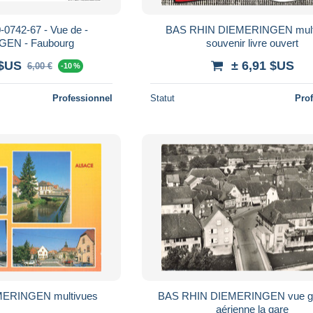
742-67 - Vue de -
BAS RHIN DIEMERINGEN mult
EN - Faubourg
souvenir livre ouvert
 $US
± 6,91 $US
6,00 €
-10 %
Professionnel
Statut
Pro
ERINGEN multivues
BAS RHIN DIEMERINGEN vue gé
aérienne la gare