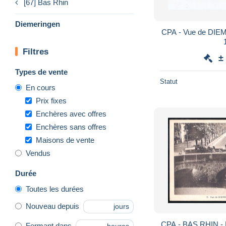
[67] Bas Rhin
Diemeringen
CPA - Vue de DIEMERING
Filtres
±
Types de vente
Statut
En cours
Prix fixes
Enchères avec offres
Enchères sans offres
Maisons de vente
Vendus
Durée
Toutes les durées
Nouveau depuis
jours
CPA - BAS RHIN 
Fermant dans