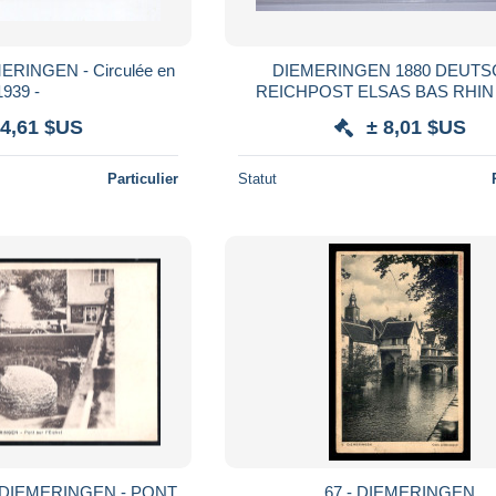
EN - Circulée en
DIEMERINGEN 1880 DEUT
1939 -
REICHPOST ELSAS BAS RHIN
Weisslingen Wasselonne est Wass
 4,61 $US
± 8,01 $US
Particulier
Statut
- DIEMERINGEN - PONT
67 - DIEMERINGEN