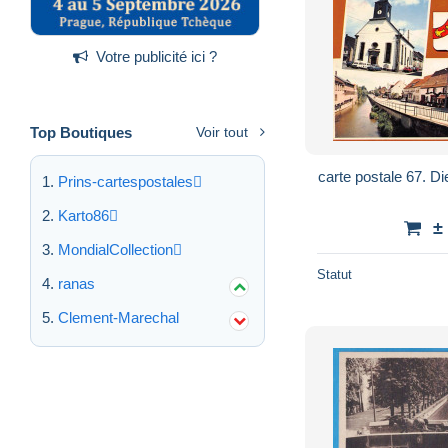
Votre publicité ici ?
Top Boutiques
Voir tout
carte postale 67. D
Prins-cartespostales
Karto86
±
MondialCollection
Statut
ranas
Clement-Marechal