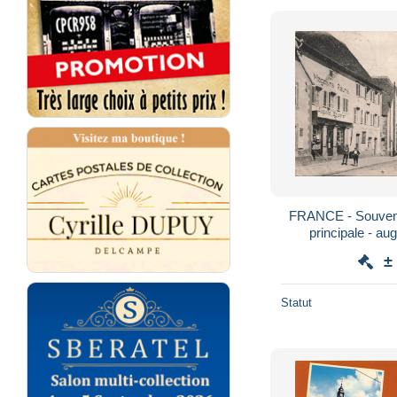
FRANCE - Souveni
principale - au
±
Statut