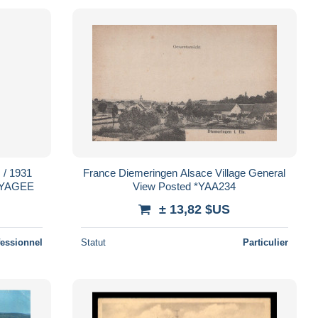
/ 1931
France Diemeringen Alsace Village General
OYAGEE
View Posted *YAA234
± 13,82 $US
fessionnel
Statut
Particulier