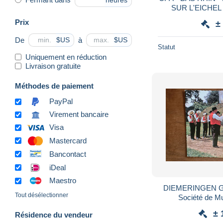
heures
SUR L'EICHEL -
traver
Prix
±
De
à
$US
$US
Statut
Uniquement en réduction
Livraison gratuite
Méthodes de paiement
PayPal
Virement bancaire
Visa
Mastercard
Bancontact
iDeal
Maestro
DIEMERINGEN Gro
Tout désélectionner
Société de M
Diemeringen Ba
± 
Résidence du vendeur