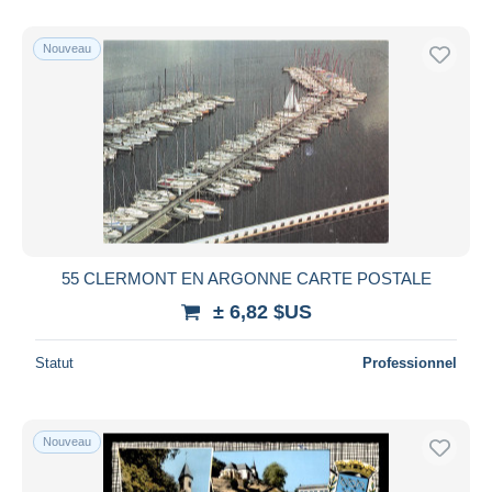
De
à
$US
$US
Uniquement en réduction
Nouveau
Livraison gratuite
Méthodes de paiement
PayPal
Virement bancaire
Visa
Mastercard
Bancontact
55 CLERMONT EN ARGONNE CARTE POSTALE
iDeal
± 6,82 $US
Maestro
Tout désélectionner
Statut
Professionnel
Résidence du vendeur
Monde entier
Nouveau