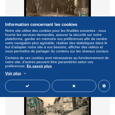
Information concernant les cookies
Notre site utilise des cookies pour les finalités suivantes : vous
fournir les services demandés, assurer la sécurité sur notre
55 - CLERMONT-EN-ARGONNE - L'ALLEE DE STE-
plateforme, garder en mémoire vos préférences afin de rendre
ANNE - EDITEUR LANGLOIS-PETIT
votre navigation plus agréable, réaliser des statistiques dans le
but d’adapter notre site à vos besoins, afficher des vidéos et
± 7,86 $US
vous permettre de partager du contenu sur les réseaux sociaux.
Certains de ces cookies sont nécessaires au fonctionnement de
Statut
Professionnel
notre site, d’autres peuvent être paramétrés selon vos
préférences.
En savoir plus
Voir plus
Nouveau