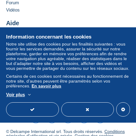
Forum
vendeur à l’acheteur. Un achat non payé peut
entraîner des conséquences au niveau du compte
Vidéos
de l’acheteur.
Aide
Si les conditions de vente du vendeur comportent
des clauses relatives au paiement, celles-ci sont à
Centre d'aide
Information concernant les cookies
considérer comme nulles et non avenues. Les
Acheter sur Delcampe
conditions de paiement du site Delcampe, telles
Notre site utilise des cookies pour les finalités suivantes : vous
Vendre sur Delcampe
fournir les services demandés, assurer la sécurité sur notre
que définies dans les
conditions d’utilisation
, sont
plateforme, garder en mémoire vos préférences afin de rendre
Un site sécurisé
les seules applicables.
votre navigation plus agréable, réaliser des statistiques dans le
but d’adapter notre site à vos besoins, afficher des vidéos et
Les achats doivent être payés dans les
14 jours
vous permettre de partager du contenu sur les réseaux sociaux.
suivant la réception du décompte final de la part du
Certains de ces cookies sont nécessaires au fonctionnement de
vendeur.
notre site, d’autres peuvent être paramétrés selon vos
préférences.
En savoir plus
Voir plus
Français
USD
Mode standard
America/
L'expédition (emballage soigné avec
pochette plastique et carte de protection)
se fait suivant les tarifs postaux en
vigueur (Tarif de la Poste de janvier
© Delcampe International srl. Tous droits réservés.
Conditions
2025) augmentés de quelques
générales d'utilisation
et
vie privée
.
Gestion des cookies