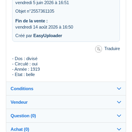
vendredi 5 juin 2026 à 16:51
Objet n°2557361105
Fin de la vente :
vendredi 14 août 2026 à 16:50
Créé par
EasyUploader
Traduire
- Dos : divisé
- Circulé : oui
- Année : 1919
- Etat : belle
Conditions
Vendeur
Destination :
Voir la liste des pays
Question (0)
gael47
99%
(12388x)
Remise en main propre :
Achat (0)
Oui