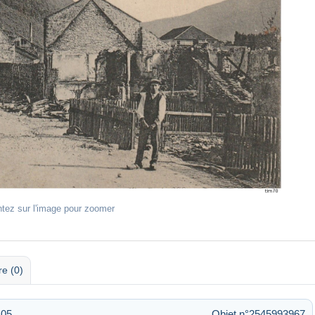
ntez sur l'image pour zoomer
re (0)
:05
Objet n°2545993967