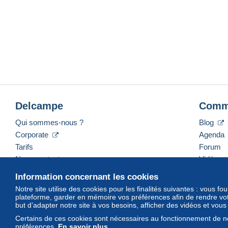
Delcampe
Comm
Qui sommes-nous ?
Blog
Corporate
Agenda
Tarifs
Forum
Nous contacter
Vidéos
Information concernant les cookies
Notre site utilise des cookies pour les finalités suivantes : vous f
plateforme, garder en mémoire vos préférences afin de rendre votr
Français
USD
America/Indiana/Vevay
Mod
but d’adapter notre site à vos besoins, afficher des vidéos et vou
Certains de ces cookies sont nécessaires au fonctionnement de no
préférences.
En savoir plus