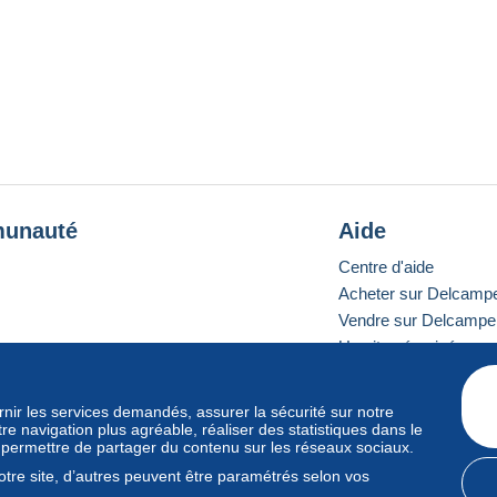
unauté
Aide
Centre d'aide
Acheter sur Delcamp
Vendre sur Delcampe
Un site sécurisé
ournir les services demandés, assurer la sécurité sur notre
e navigation plus agréable, réaliser des statistiques dans le
e standard
s permettre de partager du contenu sur les réseaux sociaux.
tre site, d’autres peuvent être paramétrés selon vos