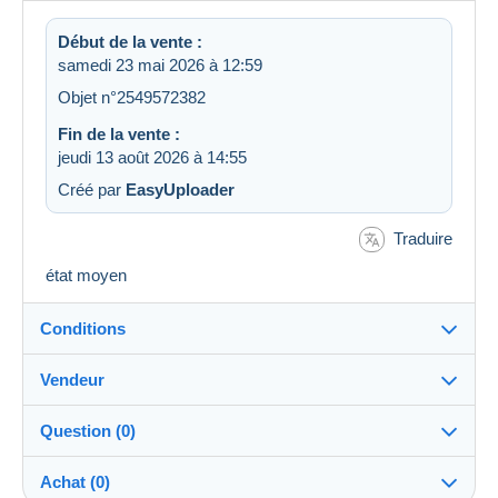
Début de la vente :
samedi 23 mai 2026 à 12:59
Objet n°2549572382
Fin de la vente :
jeudi 13 août 2026 à 14:55
Créé par
EasyUploader
Traduire
état moyen
Conditions
Vendeur
Destination :
Voir la liste des pays
Question (0)
fouine1100
100%
(59468x)
Remise en main propre :
Achat (0)
Oui
PRO