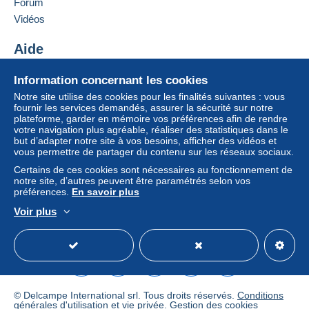
Forum
vendeur à l’acheteur. Un achat non payé peut
entraîner des conséquences au niveau du compte
Vidéos
Ajouter ce vendeur aux favoris
de l’acheteur.
Contacter le vendeur
Aide
Si les conditions de vente du vendeur comportent
Ajouter ce vendeur à ma liste noire
des clauses relatives au paiement, celles-ci sont à
Centre d'aide
Information concernant les cookies
considérer comme nulles et non avenues. Les
Acheter sur Delcampe
Notre site utilise des cookies pour les finalités suivantes : vous
conditions de paiement du site Delcampe, telles
Vendre sur Delcampe
fournir les services demandés, assurer la sécurité sur notre
que définies dans les
conditions d’utilisation
, sont
plateforme, garder en mémoire vos préférences afin de rendre
Un site sécurisé
les seules applicables.
votre navigation plus agréable, réaliser des statistiques dans le
but d’adapter notre site à vos besoins, afficher des vidéos et
Les achats doivent être payés dans les
14 jours
vous permettre de partager du contenu sur les réseaux sociaux.
suivant la réception du décompte final de la part du
Certains de ces cookies sont nécessaires au fonctionnement de
vendeur.
notre site, d’autres peuvent être paramétrés selon vos
préférences.
En savoir plus
Garantie :
Voir plus
Droit de rétractation
|
Frais de retour à charge de
Français
USD
Mode standard
America/
l’acheteur.
Pour connaître les délais de retour et de
remboursement du lot, consultez les
conditions
générales d’utilisation
.
© Delcampe International srl. Tous droits réservés.
Conditions
générales d'utilisation
et
vie privée
.
Gestion des cookies