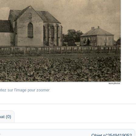
ntez sur l'image pour zoomer
at (0)
7
Objet n°2549419052