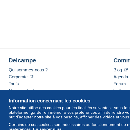
Delcampe
Comm
Qui sommes-nous ?
Blog
Corporate
Agenda
Tarifs
Forum
Nous contacter
Vidéos
Information concernant les cookies
Notre site utilise des cookies pour les finalités suivantes : vous f
plateforme, garder en mémoire vos préférences afin de rendre votr
Français
USD
America/Indiana/Vevay
Mod
but d’adapter notre site à vos besoins, afficher des vidéos et vou
Certains de ces cookies sont nécessaires au fonctionnement de no
préférences.
En savoir plus