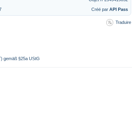
7
Créé par
API Pass
Traduire
ST) gemäß §25a UStG