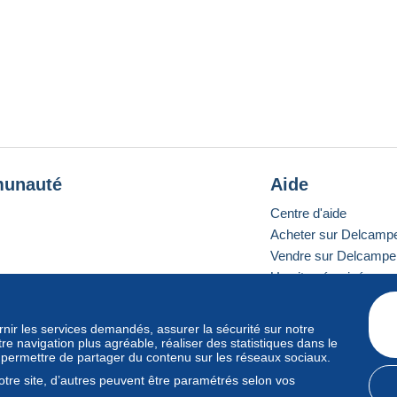
unauté
Aide
Centre d'aide
Acheter sur Delcamp
Vendre sur Delcampe
Un site sécurisé
ournir les services demandés, assurer la sécurité sur notre
e navigation plus agréable, réaliser des statistiques dans le
e standard
s permettre de partager du contenu sur les réseaux sociaux.
tre site, d’autres peuvent être paramétrés selon vos