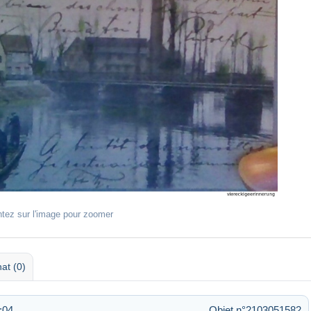
ntez sur l'image pour zoomer
at (0)
3:04
Objet n°2103051582