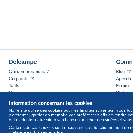
Delcampe
Comm
Qui sommes-nous ?
Blog
Corporate
Agenda
Tarifs
Forum
Nous contacter
Vidéos
Information concernant les cookies
Notre site utilise des cookies pour les finalités suivantes : vous f
plateforme, garder en mémoire vos préférences afin de rendre votr
Français
USD
America/Indiana/Vevay
Mod
but d’adapter notre site à vos besoins, afficher des vidéos et vou
Certains de ces cookies sont nécessaires au fonctionnement de no
préférences.
En savoir plus