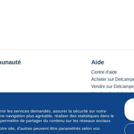
unauté
Aide
Centre d'aide
Acheter sur Delcamp
Vendre sur Delcampe
Un site sécurisé
ournir les services demandés, assurer la sécurité sur notre
e navigation plus agréable, réaliser des statistiques dans le
e standard
s permettre de partager du contenu sur les réseaux sociaux.
tre site, d’autres peuvent être paramétrés selon vos