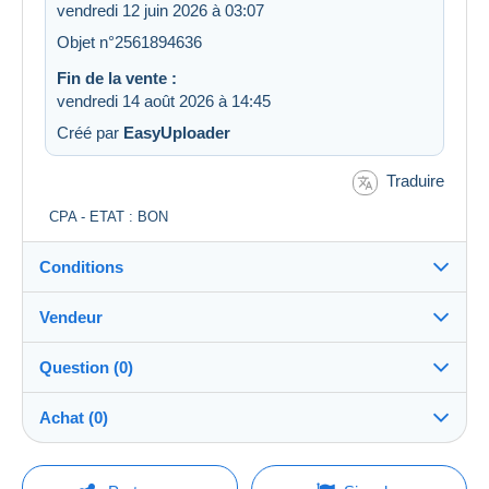
vendredi 12 juin 2026 à 03:07
Objet n°2561894636
Fin de la vente :
vendredi 14 août 2026 à 14:45
Créé par
EasyUploader
Traduire
CPA - ETAT : BON
Conditions
Vendeur
Détails des conditions de vente
Question (0)
Expédition
stabilo
100%
(54654x)
Envoi après paiement dans les 5 jours
Achat (0)
PRO
Boutique
Garantie :
Droit de rétractation
|
Frais de retour à charge de
Pour poser une question, vous devez ouvrir
Dernière actualisation : 04:44:32