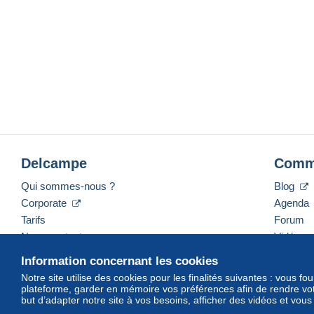
Delcampe
Comm
Qui sommes-nous ?
Blog
Corporate
Agenda
Tarifs
Forum
Nous contacter
Vidéos
Information concernant les cookies
Notre site utilise des cookies pour les finalités suivantes : vous f
plateforme, garder en mémoire vos préférences afin de rendre votr
Français
USD
America/Indiana/Vevay
Mod
but d’adapter notre site à vos besoins, afficher des vidéos et vou