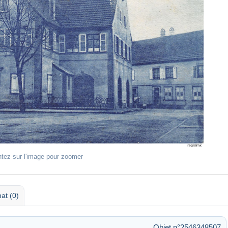
ntez sur l'image pour zoomer
at (0)
Objet n°2546348507