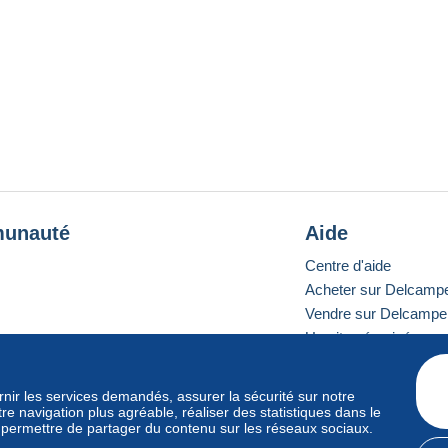
unauté
Aide
Centre d'aide
Acheter sur Delcamp
Vendre sur Delcampe
Un site sécurisé
ournir les services demandés, assurer la sécurité sur notre
e navigation plus agréable, réaliser des statistiques dans le
e standard
s permettre de partager du contenu sur les réseaux sociaux.