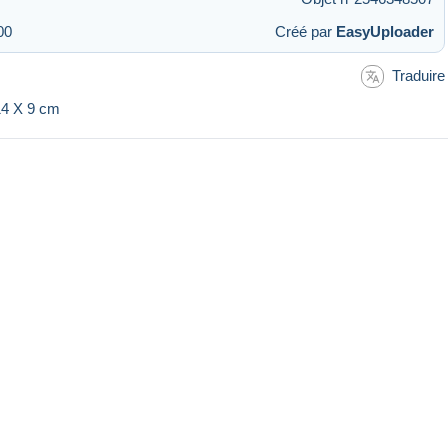
00
Créé par
EasyUploader
Traduire
 14 X 9 cm