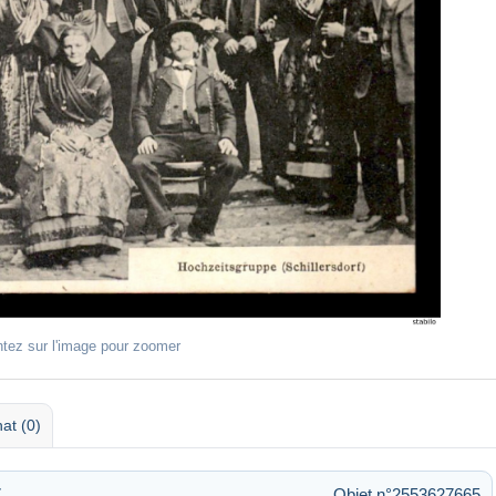
ntez sur l'image pour zoomer
at (0)
7
Objet n°2553627665