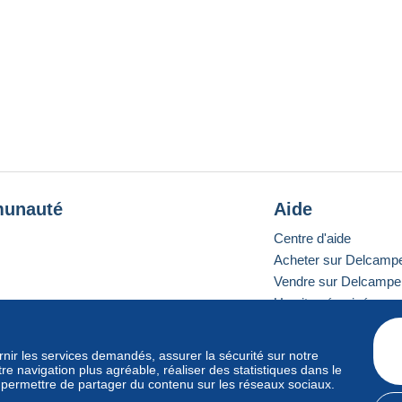
unauté
Aide
Centre d'aide
Acheter sur Delcamp
Vendre sur Delcampe
Un site sécurisé
ournir les services demandés, assurer la sécurité sur notre
e navigation plus agréable, réaliser des statistiques dans le
e standard
s permettre de partager du contenu sur les réseaux sociaux.