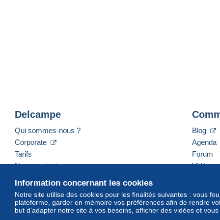
Delcampe
Comm
Qui sommes-nous ?
Blog
Corporate
Agenda
Tarifs
Forum
Nous contacter
Vidéos
Information concernant les cookies
Notre site utilise des cookies pour les finalités suivantes : vous f
plateforme, garder en mémoire vos préférences afin de rendre votr
Français
USD
America/Indiana/Vevay
Mod
but d’adapter notre site à vos besoins, afficher des vidéos et vou