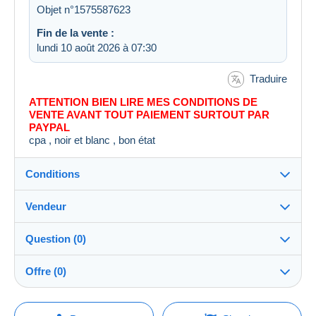
Objet n°1575587623
Fin de la vente :
lundi 10 août 2026 à 07:30
Traduire
ATTENTION BIEN LIRE MES CONDITIONS DE
VENTE AVANT TOUT PAIEMENT SURTOUT PAR
PAYPAL
cpa , noir et blanc , bon état
Conditions
Vendeur
Destination :
Voir la liste des pays
Question (0)
theau44
100%
(60783x)
Expédition :
Offre (0)
Envoi après paiement
PRO
Boutique
Frais :
La vente sera prolongée d'une minute si une offre est
A charge de l'acheteur
Pour poser une question, vous devez ouvrir