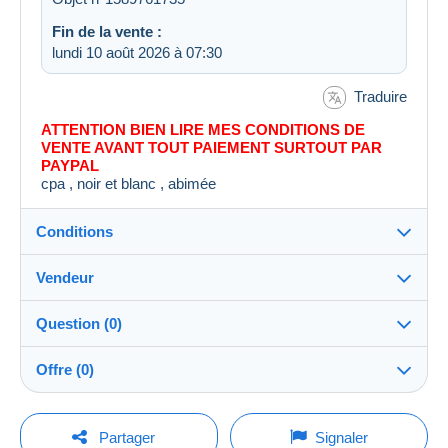
Fin de la vente :
lundi 10 août 2026 à 07:30
Traduire
ATTENTION BIEN LIRE MES CONDITIONS DE
VENTE AVANT TOUT PAIEMENT SURTOUT PAR
PAYPAL
cpa , noir et blanc , abimée
Conditions
Vendeur
Destination :
Voir la liste des pays
Question (0)
theau44
100%
(60784x)
Expédition :
Offre (0)
Envoi après paiement
PRO
Boutique
Frais :
La vente sera prolongée d'une minute si une offre est
A charge de l'acheteur
Pour poser une question, vous devez ouvrir
posée moins d'une minute avant son échéance.
Partager
Signaler