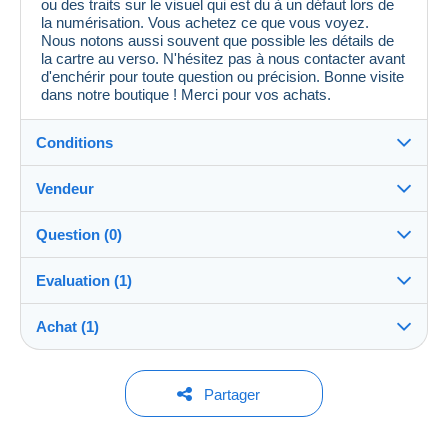
ou des traits sur le visuel qui est du à un défaut lors de
la numérisation. Vous achetez ce que vous voyez.
Nous notons aussi souvent que possible les détails de
la cartre au verso. N'hésitez pas à nous contacter avant
d'enchérir pour toute question ou précision. Bonne visite
dans notre boutique ! Merci pour vos achats.
Conditions
Vendeur
Détails des conditions de vente
Question (0)
Expédition
MondialCollection
100%
(36184x)
Envoi après paiement dans les 5 jours
Evaluation (1)
PRO
Boutique
Garantie :
Achat (1)
Évaluations données sur la vente
Droit de rétractation
|
Frais de retour à charge de
Pour poser une question, vous devez ouvrir
l’acheteur.
une session.
Nom :
Pour connaître les délais de retour et de
1 achat
Dernière actualisation : 07:40:37
Mondial Collection
Partager
remboursement du lot, consultez les
TRES BON DELCAMPEUR JE
conditions
100%
Ouvrir une session
générales d’utilisation
RECOMMANDE !!!
.
Membre depuis le :
1 juin 2026 à
18 août 2023
Acheteur #1
1 pièce