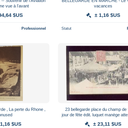
iation
BELLEGARDE EN MARCHE - Le Vi
ne vue à l'avant
vacances
94,64 $US
± 1,16 $US
Professionnel
Statut
rde , La perte du Rhone ,
23 bellegarde place du champ de 
onused
jour de fête édit. luquet manège attention voir
état
 1,16 $US
± 23,11 $US