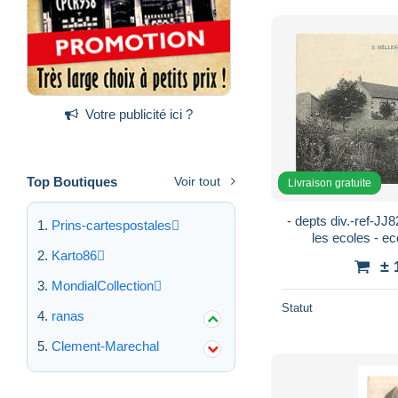
Votre publicité ici ?
Top Boutiques
Voir tout
Livraison gratuite
- depts div.-ref-JJ8
Prins-cartespostales
les ecoles - eco
Karto86
± 
MondialCollection
Statut
ranas
Clement-Marechal