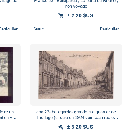
llage de
France 23 , Bellegarde , La perte du Rhone ,
non voyage
± 2,20 $US
Particulier
Statut
Particulier
foire un
cpa 23- bellegarde- grande rue quartier de
l'horloge (circulé en 1924 voir scan recto-
verso)
± 5,20 $US