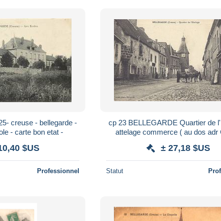
25- creuse - bellegarde -
cp 23 BELLEGARDE Quartier de l'h
le - carte bon etat -
attelage commerce ( au dos ad
gendarmerie BOUSSAC signé L
10,40 $US
± 27,18 $US
Delage )
Professionnel
Statut
Pro