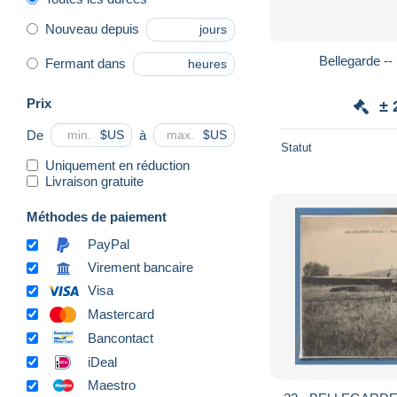
Nouveau depuis
jours
Bellegarde -
Fermant dans
heures
Prix
± 
De
à
$US
$US
Statut
Uniquement en réduction
Livraison gratuite
Méthodes de paiement
PayPal
Virement bancaire
Visa
Mastercard
Bancontact
iDeal
Maestro