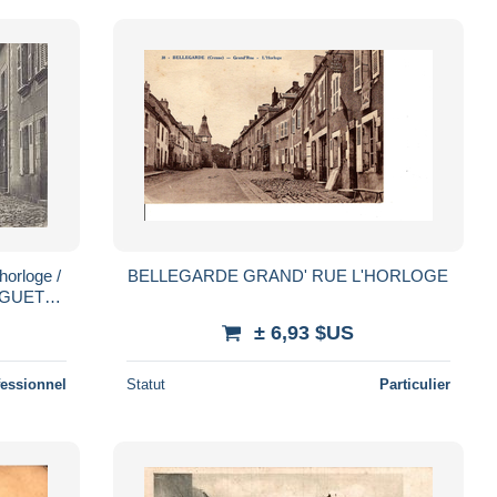
orloge /
BELLEGARDE GRAND' RUE L'HORLOGE
r GUET
ouise
± 6,93 $US
fessionnel
Statut
Particulier