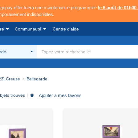
Mangopay effectuera une maintenance programmée
le 6 août de 01h00
emporairement indisponibles.
re
Communauté
Centre d'aide
rde
23] Creuse
Bellegarde
bjets trouvés
Ajouter à mes favoris