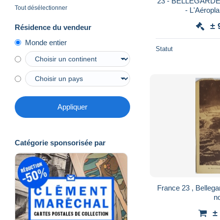
23 - BELLEGARDE -- Souvenir de l'Av
Tout désélectionner
- L'Aéropla
± 
Résidence du vendeur
Monde entier
Statut
Appliquer
Catégorie sponsorisée par
France 23 , Bellega
n
±