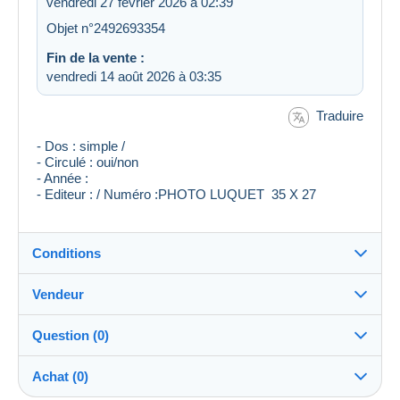
vendredi 27 février 2026 à 02:39
Objet n°2492693354
Fin de la vente :
vendredi 14 août 2026 à 03:35
Traduire
- Dos : simple /
- Circulé : oui/non
- Année :
- Editeur : / Numéro :PHOTO LUQUET 35 X 27
Conditions
Vendeur
Destination :
Voir la liste des pays
Question (0)
911estelle
100%
(28754x)
Expédition :
Achat (0)
Envoi après paiement
Boutique