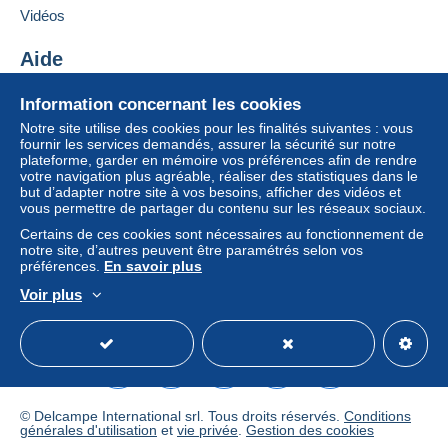
Si les conditions de vente du vendeur comportent
Vidéos
des clauses relatives au paiement, celles-ci sont à
considérer comme nulles et non avenues. Les
Aide
conditions de paiement du site Delcampe, telles
Centre d'aide
que définies dans les
conditions d’utilisation
, sont
Information concernant les cookies
Acheter sur Delcampe
les seules applicables.
Notre site utilise des cookies pour les finalités suivantes : vous
Vendre sur Delcampe
fournir les services demandés, assurer la sécurité sur notre
Les achats doivent être payés dans les
14 jours
plateforme, garder en mémoire vos préférences afin de rendre
Un site sécurisé
suivant la réception du décompte final de la part du
votre navigation plus agréable, réaliser des statistiques dans le
vendeur.
but d’adapter notre site à vos besoins, afficher des vidéos et
vous permettre de partager du contenu sur les réseaux sociaux.
Garantie :
Certains de ces cookies sont nécessaires au fonctionnement de
Droit de rétractation
|
Frais de retour à charge de
notre site, d’autres peuvent être paramétrés selon vos
l’acheteur.
préférences.
En savoir plus
Pour connaître les délais de retour et de
Voir plus
remboursement du lot, consultez les
conditions
Français
USD
Mode standard
America/
générales d’utilisation
.
pour
FRAIS DE PORT
© Delcampe International srl. Tous droits réservés.
Conditions
envoie de 20 gr
générales d'utilisation
et
vie privée
.
Gestion des cookies