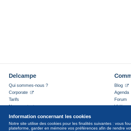
Delcampe
Comm
Qui sommes-nous ?
Blog
Corporate
Agenda
Tarifs
Forum
Nous contacter
Vidéos
Information concernant les cookies
Notre site utilise des cookies pour les finalités suivantes : vous f
plateforme, garder en mémoire vos préférences afin de rendre votr
Français
USD
America/Indiana/Vevay
Mod