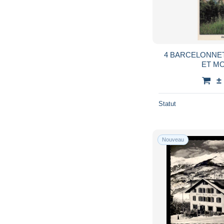
4 BARCELONNET
ET M
±
Statut
Nouveau