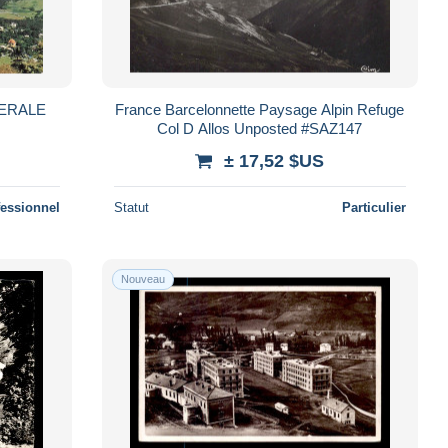
ERALE
France Barcelonnette Paysage Alpin Refuge
Col D Allos Unposted #SAZ147
± 17,52 $US
fessionnel
Statut
Particulier
Nouveau