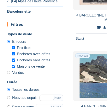
[04] Alpes de Haute Provence
Barcelonnette
4 BARCELONNETT
M
Filtres
±
Types de vente
Statut
En cours
Prix fixes
Enchères avec offres
Nouveau
Enchères sans offres
Maisons de vente
Vendus
Durée
Toutes les durées
Nouveau depuis
jours
4 BARCELONNE
Fermant dans