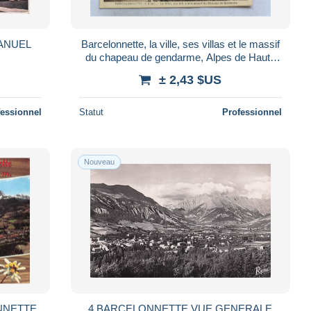
ANUEL
Barcelonnette, la ville, ses villas et le massif
du chapeau de gendarme, Alpes de Haute
Provence 04
± 2,43 $US
fessionnel
Statut
Professionnel
Nouveau
NNETTE
4 BARCELONNETTE VUE GENERALE