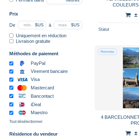
heures
COULEURS 
CHA
Prix
±
De
à
$US
$US
Statut
Uniquement en réduction
Livraison gratuite
Nouveau
Méthodes de paiement
PayPal
Virement bancaire
Visa
Mastercard
Bancontact
iDeal
Maestro
4 BARCELONNET
Tout désélectionner
PR
±
Résidence du vendeur