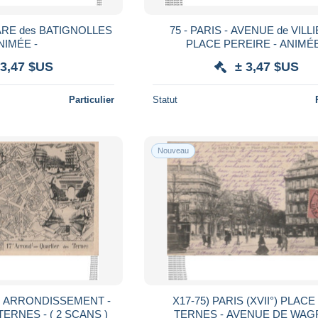
UARE des BATIGNOLLES
75 - PARIS - AVENUE de VILLI
NIMÉE -
PLACE PEREIRE - ANIMÉE
 3,47 $US
± 3,47 $US
Particulier
Statut
Nouveau
7° ARRONDISSEMENT -
X17-75) PARIS (XVII°) PLAC
QUARTIER DES TERNES - ( 2 SCANS )
TERNES - AVENUE DE WA