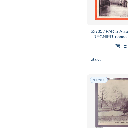
33799 / PARIS Autographe imprimé Henri de
REGNIER inondat
BERNARD cabin
±
B
Statut
Nouveau