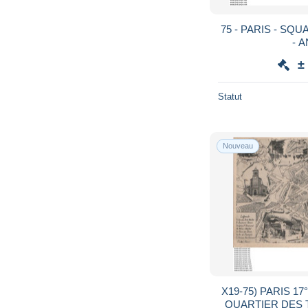
75 - PARIS - SQ
- A
±
Statut
Nouveau
X19-75) PARIS 1