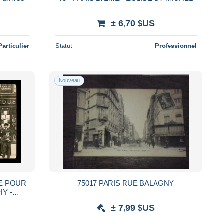
± 6,70 $US
Particulier
Statut
Professionnel
Nouveau
IE POUR
75017 PARIS RUE BALAGNY
HY -
 PRIX -
± 7,99 $US
LE