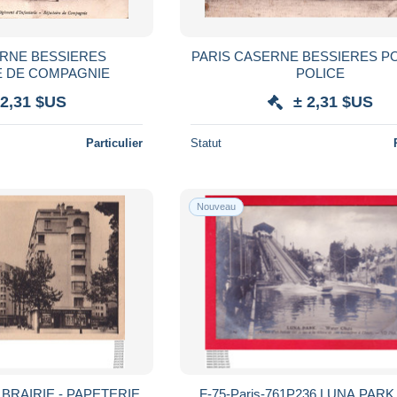
ERNE BESSIERES
PARIS CASERNE BESSIERES P
E DE COMPAGNIE
POLICE
 2,31 $US
± 2,31 $US
Particulier
Statut
Nouveau
) LBRAIRIE - PAPETERIE
F-75-Paris-761P236 LUNA PARK, arrivée