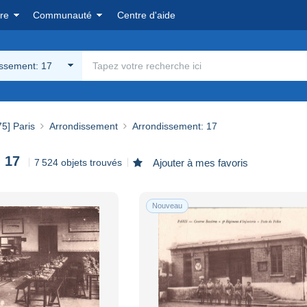
re
Communauté
Centre d'aide
issement: 17
75] Paris
Arrondissement
Arrondissement: 17
 17
7 524 objets trouvés
Ajouter à mes favoris
Nouveau