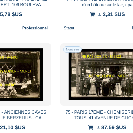
CHERT- 106 BOULEVARD
d'un bâteau sur le lac, cpa
 5,78 $US
± 2,31 $US
CANS )
Professionnel
Statut
Nouveau
E - ANCIENNES CAVES
75 - PARIS 17EME - CHEMISER
RUE BERZELIUS - CAFE
TOUS, 41 AVENUE DE CLIC
HOTO ORIGINALE
ACTUELLEMENT MAGASIN JUST
121,10 $US
± 87,59 $US
CARTE PHOTO ORIGINA