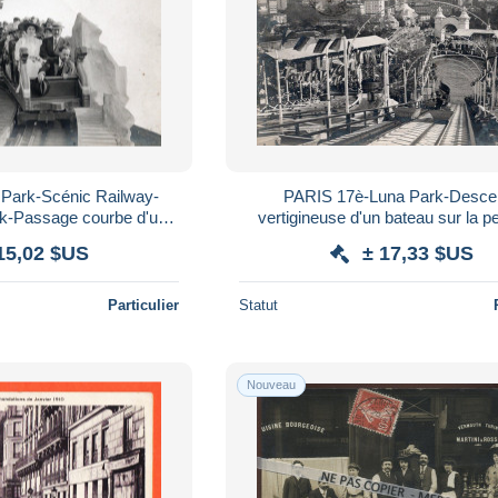
Park-Scénic Railway-
PARIS 17è-Luna Park-Desce
ak-Passage courbe d'une
vertigineuse d'un bateau sur la p
 - ND Phot 15
Water Chute - ND Phot 5
15,02 $US
± 17,33 $US
Particulier
Statut
Nouveau