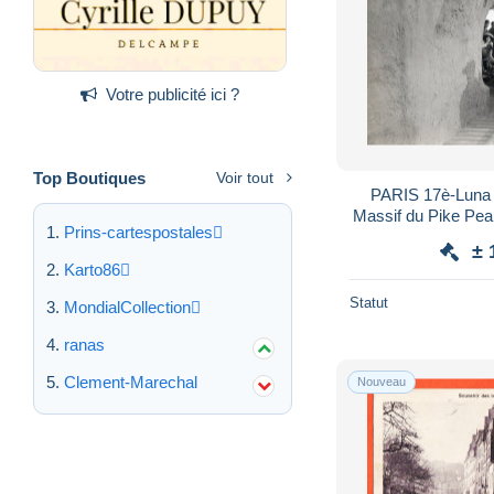
Votre publicité ici ?
Top Boutiques
Voir tout
PARIS 17è-Luna 
Massif du Pike Pe
Prins-cartespostales
Corniche
± 
Karto86
Statut
MondialCollection
ranas
Clement-Marechal
Nouveau