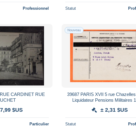
Professionnel
Statut
Pro
Nouveau
E RUE CARDINET RUE
39687 PARIS XVII 5 rue Chazelles Service
UCHET
Liquidateur Pensions Militaires 1
Maurice Joseph FONTANEL ALB
 7,99 $US
± 2,31 $US
Particulier
Statut
Pro