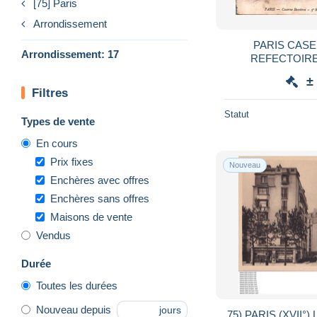
[75] Paris
Arrondissement
PARIS CAS
Arrondissement: 17
REFECTOIR
±
Filtres
Statut
Types de vente
En cours
Prix fixes
Nouveau
Enchères avec offres
Enchères sans offres
Maisons de vente
Vendus
Durée
Toutes les durées
Nouveau depuis
jours
75) PARIS (XVII°