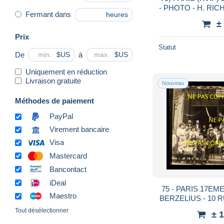
- PHOTO - H. RI
Fermant dans
heures
BERTHIER ET 1 , RUE SISLEY - ( 2
±
S
Prix
Statut
De
à
$US
$US
Uniquement en réduction
Livraison gratuite
Nouveau
Méthodes de paiement
PayPal
Virement bancaire
Visa
Mastercard
Bancontact
iDeal
75 - PARIS 17EM
Maestro
BERZELIUS - 10 
- CARTE P
Tout désélectionner
± 