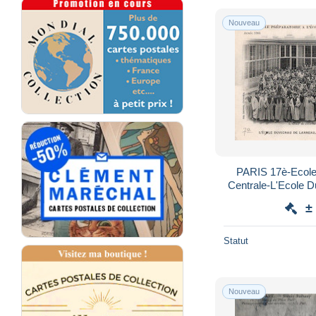
Nouveau
PARIS 17è-Ecole 
Centrale-L'Ecole 
Péreire -
±
Statut
Nouveau