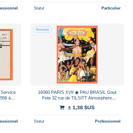
fessionnel
Statut
Particulier
Nouveau
16060 PARIS XVII ◉ PAU BRASIL Gout
956 à
Fete 32 rue de TILSITT Atmosphere
I Tarn
Carnaval Farandole viande à volonté 1990s
± 1,38 $US
(•◡•)
fessionnel
Statut
Professionnel