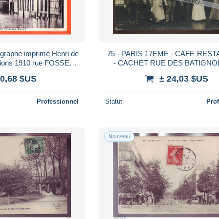
75 - PARIS 17EME - CAFE-RES
ions 1910 rue FOSSES
- CACHET RUE DES BATIGNOL
et analyse BROMURE
CARTE PHOTO ORIGINA
 0,68 $US
± 24,03 $US
REGER
Professionnel
Statut
Pro
Nouveau