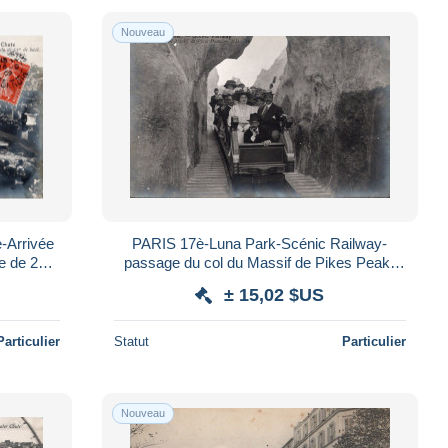
Nouveau
-Arrivée
PARIS 17è-Luna Park-Scénic Railway-
te de 25m
passage du col du Massif de Pikes Peak-
ND 16
± 15,02 $US
Particulier
Statut
Particulier
Nouveau