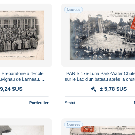
Nouveau
Préparatoire à l'Ecole
PARIS 17è-Luna Park-Water Chute
Duvignau de Lanneau, Bd
sur le Lac d'un bateau après la chu
 Imp Laussadet
de H....ND Phot 72
 9,24 $US
± 5,78 $US
Particulier
Statut
Nouveau