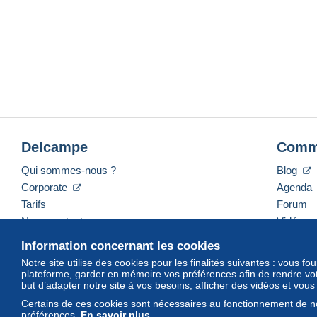
Delcampe
Comm
Qui sommes-nous ?
Blog
Corporate
Agenda
Tarifs
Forum
Nous contacter
Vidéos
Information concernant les cookies
Notre site utilise des cookies pour les finalités suivantes : vous f
plateforme, garder en mémoire vos préférences afin de rendre votr
Français
USD
America/Indiana/Vevay
Mod
but d’adapter notre site à vos besoins, afficher des vidéos et vou
Certains de ces cookies sont nécessaires au fonctionnement de no
préférences.
En savoir plus