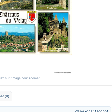
tez sur l'image pour zoomer
at (0)
Objet n°2541902201