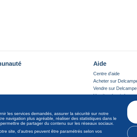
unauté
Aide
Centre d'aide
Acheter sur Delcamp
Vendre sur Delcampe
Un site sécurisé
ournir les services demandés, assurer la sécurité sur notre
e navigation plus agréable, réaliser des statistiques dans le
e standard
s permettre de partager du contenu sur les réseaux sociaux.
tre site, d’autres peuvent être paramétrés selon vos