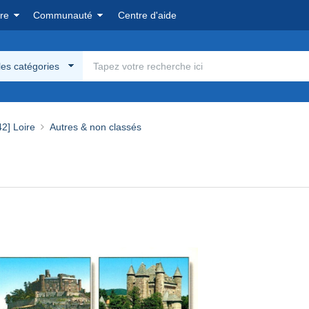
re
Communauté
Centre d'aide
les catégories
42] Loire
Autres & non classés