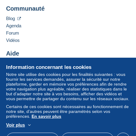
De 20gr à 100gr
Communauté
Ajouter ce vendeur aux favoris
4,15 €
Contacter le vendeur
Blog
Ajouter ce vendeur à ma liste noire
De 101gr à 250gr
Agenda
9,85 €
Forum
De 251gr à 500gr
Vidéos
14,55 €
Aide
De 501gr à 2000gr
Centre d'aide
Information concernant les cookies
26,50 €
Acheter sur Delcampe
Notre site utilise des cookies pour les finalités suivantes : vous
Vendre sur Delcampe
À partir de 2001gr
fournir les services demandés, assurer la sécurité sur notre
plateforme, garder en mémoire vos préférences afin de rendre
Un site sécurisé
555,00 €
votre navigation plus agréable, réaliser des statistiques dans le
but d’adapter notre site à vos besoins, afficher des vidéos et
vous permettre de partager du contenu sur les réseaux sociaux.
Lettre suivie (format normal/petite lettre)
Certains de ces cookies sont nécessaires au fonctionnement de
notre site, d’autres peuvent être paramétrés selon vos
Paiement par :
préférences.
En savoir plus
De 1gr à 19gr
Voir plus
Pour avoir accès aux informations
Français
USD
Mode standard
America/
4,76 €
de livraison, vous devez être