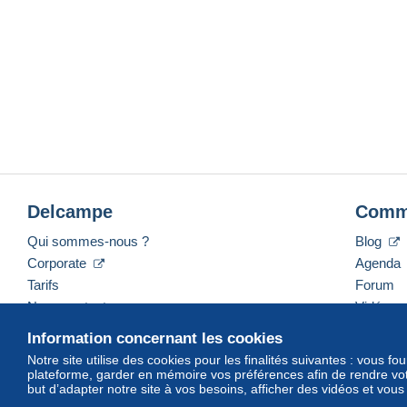
Delcampe
Comm
Qui sommes-nous ?
Blog
Corporate
Agenda
Tarifs
Forum
Nous contacter
Vidéos
Information concernant les cookies
Notre site utilise des cookies pour les finalités suivantes : vous f
plateforme, garder en mémoire vos préférences afin de rendre votr
Français
USD
America/Indiana/Vevay
Mod
but d’adapter notre site à vos besoins, afficher des vidéos et vou