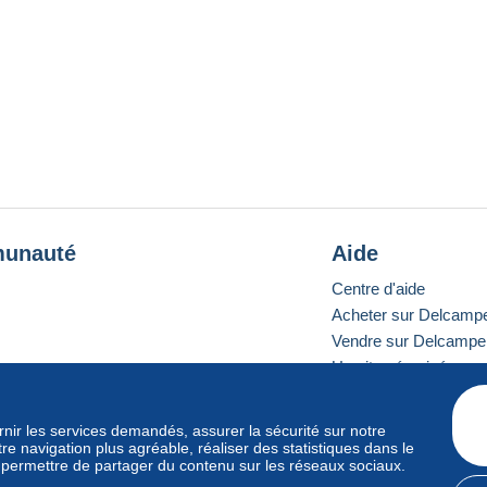
unauté
Aide
Centre d'aide
Acheter sur Delcamp
Vendre sur Delcampe
Un site sécurisé
ournir les services demandés, assurer la sécurité sur notre
e navigation plus agréable, réaliser des statistiques dans le
e standard
s permettre de partager du contenu sur les réseaux sociaux.