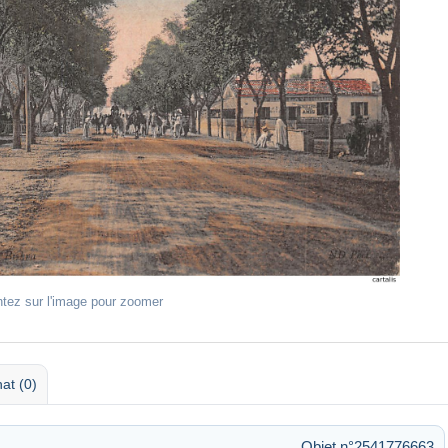
ntez sur l'image pour zoomer
at (0)
Objet n°2541776663