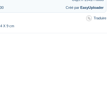
:00
Créé par
EasyUploader
Traduire
 14 X 9 cm