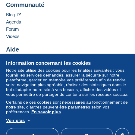
Un paiement ne passant pas par
le système de
Communauté
Contacter le vendeur
paiement integré au site
sera remboursé par le
Ajouter ce vendeur à ma liste noire
vendeur à l’acheteur. Un achat non payé peut
Blog
entraîner des conséquences au niveau du compte
Agenda
de l’acheteur.
Forum
Si les conditions de vente du vendeur comportent
Vidéos
des clauses relatives au paiement, celles-ci sont à
considérer comme nulles et non avenues. Les
Aide
conditions de paiement du site Delcampe, telles
Centre d'aide
que définies dans les
conditions d’utilisation
, sont
Information concernant les cookies
Acheter sur Delcampe
les seules applicables.
Notre site utilise des cookies pour les finalités suivantes : vous
Vendre sur Delcampe
fournir les services demandés, assurer la sécurité sur notre
Les achats doivent être payés dans les
14 jours
plateforme, garder en mémoire vos préférences afin de rendre
Un site sécurisé
suivant la réception du décompte final de la part du
votre navigation plus agréable, réaliser des statistiques dans le
vendeur.
but d’adapter notre site à vos besoins, afficher des vidéos et
vous permettre de partager du contenu sur les réseaux sociaux.
Certains de ces cookies sont nécessaires au fonctionnement de
envoi avec protection
notre site, d’autres peuvent être paramétrés selon vos
préférences.
En savoir plus
POUR ENVOI EN FRANCE
Frais de port emballage et protection + tarif de la poste
Voir plus
en vigueur :
Français
USD
Mode standard
America/
A partir de janvier 2026 1 à 2 cartes 1.75 € 3 cartes et