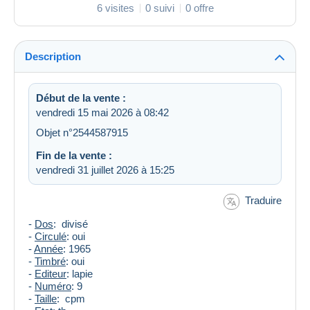
6 visites
0 suivi
0 offre
Description
Début de la vente :
vendredi 15 mai 2026 à 08:42
Objet n°2544587915
Fin de la vente :
vendredi 31 juillet 2026 à 15:25
Traduire
-
Dos
: divisé
-
Circulé
: oui
-
Année
: 1965
-
Timbré
: oui
-
Editeur
: lapie
-
Numéro
: 9
-
Taille
: cpm