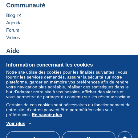
FRENCH-ANTIK
disponibles sur Delcampe dans la page "
Mes
Communauté
21 RUE JEAN LACOSTE
achats : A payer
".
10000
Troyes
Blog
Un paiement ne passant pas par
le système de
France
Agenda
paiement integré au site
sera remboursé par le
Forum
vendeur à l’acheteur. Un achat non payé peut
Ajouter ce vendeur aux favoris
entraîner des conséquences au niveau du compte
Vidéos
Contacter le vendeur
de l’acheteur.
Ajouter ce vendeur à ma liste noire
Aide
Si les conditions de vente du vendeur comportent
des clauses relatives au paiement, celles-ci sont à
Centre d'aide
Information concernant les cookies
considérer comme nulles et non avenues. Les
Acheter sur Delcampe
conditions de paiement du site Delcampe, telles
Notre site utilise des cookies pour les finalités suivantes : vous
Vendre sur Delcampe
fournir les services demandés, assurer la sécurité sur notre
que définies dans les
conditions d’utilisation
, sont
plateforme, garder en mémoire vos préférences afin de rendre
Un site sécurisé
les seules applicables.
votre navigation plus agréable, réaliser des statistiques dans le
but d’adapter notre site à vos besoins, afficher des vidéos et
Les achats doivent être payés dans les
14 jours
vous permettre de partager du contenu sur les réseaux sociaux.
suivant la réception du décompte final de la part du
Certains de ces cookies sont nécessaires au fonctionnement de
vendeur.
notre site, d’autres peuvent être paramétrés selon vos
préférences.
En savoir plus
Garantie :
Voir plus
Droit de rétractation
|
Frais de retour à charge de
Français
USD
Mode standard
America/
l’acheteur.
Pour connaître les délais de retour et de