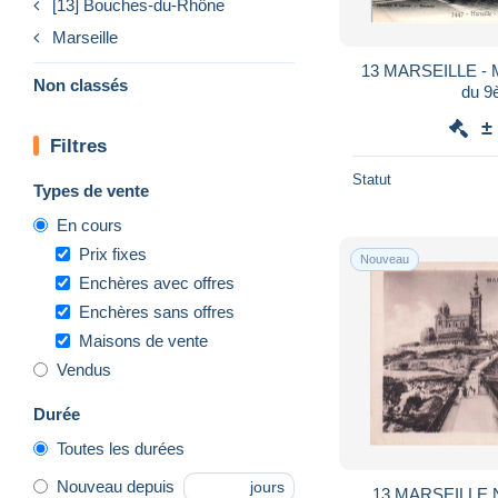
[13] Bouches-du-Rhône
Marseille
13 MARSEILLE - M
Non classés
du 9
±
Filtres
Statut
Types de vente
En cours
Prix fixes
Nouveau
Enchères avec offres
Enchères sans offres
Maisons de vente
Vendus
Durée
Toutes les durées
Nouveau depuis
jours
13 MARSEILLE