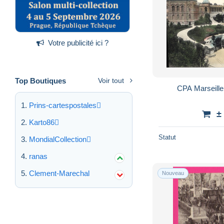
Votre publicité ici ?
Top Boutiques
Voir tout
CPA Marseill
Prins-cartespostales
±
Karto86
Statut
MondialCollection
ranas
Clement-Marechal
Nouveau