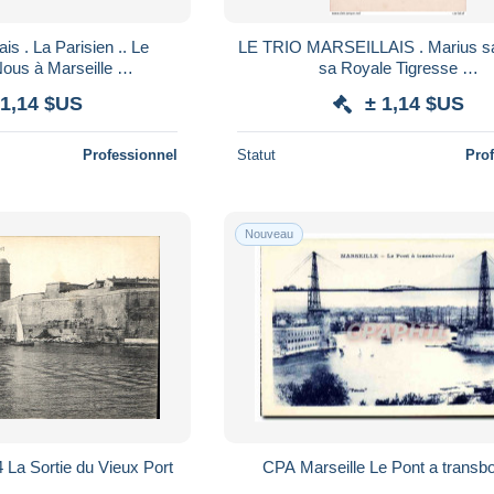
is . La Parisien .. Le
LE TRIO MARSEILLAIS . Marius sa
rseillais . Nous à Marseille …
sa Royale Tigresse …
 1,14 $US
± 1,14 $US
Professionnel
Statut
Pro
Nouveau
 La Sortie du Vieux Port
CPA Marseille Le Pont a transb