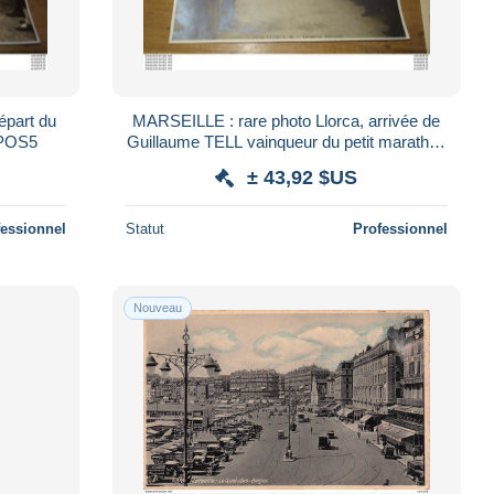
épart du
MARSEILLE : rare photo Llorca, arrivée de
.. TIR2-POS5
Guillaume TELL vainqueur du petit marathon
1922 .......... TIR2-POS5
± 43,92 $US
fessionnel
Statut
Professionnel
Nouveau