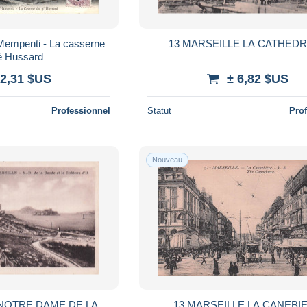
empenti - La casserne
13 MARSEILLE LA CATHED
è Hussard
 2,31 $US
± 6,82 $US
Professionnel
Statut
Pro
Nouveau
 NOTRE DAME DE LA
13 MARSEILLE LA CANEBI