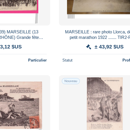
39) MARSEILLE (13
MARSEILLE : rare photo Llorca, d
ÔNE) Grande fête
petit marathon 1922 .....
de la fraternité (très
 3,12 $US
± 43,92 $US
nimée)
Particulier
Statut
Pro
Nouveau