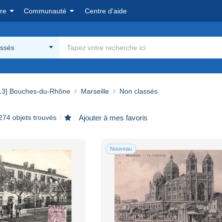
re
Communauté
Centre d'aide
assés
13] Bouches-du-Rhône
Marseille
Non classés
274 objets trouvés
Ajouter à mes favoris
Nouveau