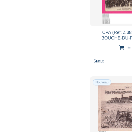
CPA (Réf: Z 38
BOUCHE-DU-RH
Présidentielle Quai 
±
a
Statut
Nouveau