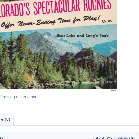
 l'image pour zoomer
re (0)
43
Objet n°2518405076