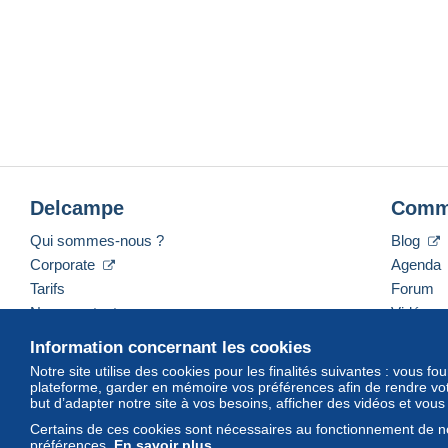
Delcampe
Comm
Qui sommes-nous ?
Blog
Corporate
Agenda
Tarifs
Forum
Nous contacter
Vidéos
Information concernant les cookies
Notre site utilise des cookies pour les finalités suivantes : vous f
plateforme, garder en mémoire vos préférences afin de rendre votr
Français
USD
America/Indiana/Vevay
Mod
but d’adapter notre site à vos besoins, afficher des vidéos et vou
Certains de ces cookies sont nécessaires au fonctionnement de no
préférences.
En savoir plus