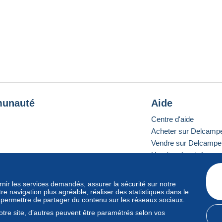
unauté
Aide
Centre d'aide
Acheter sur Delcamp
Vendre sur Delcampe
Un site sécurisé
ournir les services demandés, assurer la sécurité sur notre
e navigation plus agréable, réaliser des statistiques dans le
e standard
s permettre de partager du contenu sur les réseaux sociaux.
tre site, d’autres peuvent être paramétrés selon vos