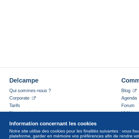
Delcampe
Comm
Qui sommes-nous ?
Blog
Corporate
Agenda
Tarifs
Forum
Nous contacter
Vidéos
Information concernant les cookies
Notre site utilise des cookies pour les finalités suivantes : vous f
plateforme, garder en mémoire vos préférences afin de rendre votr
Français
USD
America/Indiana/Vevay
Mod