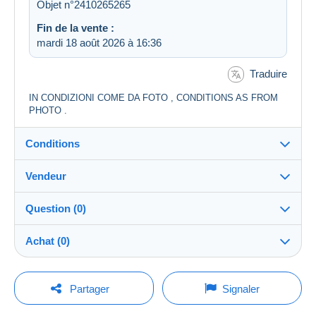
Objet n°2410265265
Fin de la vente :
mardi 18 août 2026 à 16:36
Traduire
IN CONDIZIONI COME DA FOTO , CONDITIONS AS FROM
PHOTO .
Conditions
Vendeur
Destination :
Voir la liste des pays
Question (0)
giaggio
100%
(48824x)
Expédition :
Achat (0)
Envoi après paiement
Boutique
Frais :
A charge de l'acheteur
Pour poser une question, vous devez ouvrir
Dernière actualisation : 16:14:42
Partager
Signaler
une session.
Membre depuis le :
Méthodes de paiement :