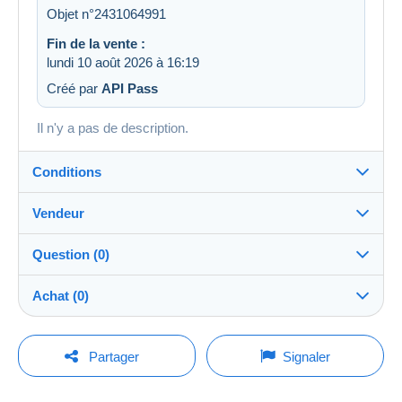
Objet n°2431064991
Fin de la vente :
lundi 10 août 2026 à 16:19
Créé par
API Pass
Il n'y a pas de description.
Conditions
Vendeur
Détails des conditions de vente
Question (0)
Expédition
LesTresorsDeVictoria
99%
(26822x)
Envoi après paiement dans les 7 jours
Achat (0)
PRO
Boutique
Remise en main propre :
Oui
Pour poser une question, vous devez ouvrir
Dernière actualisation : 09:32:56
Partager
Signaler
une session.
Nom :
Garantie :
Les Trésors de Victoria SRL
Aucun achat pour le moment. Soyez le premier !
Droit de rétractation
|
Frais de retour à charge de