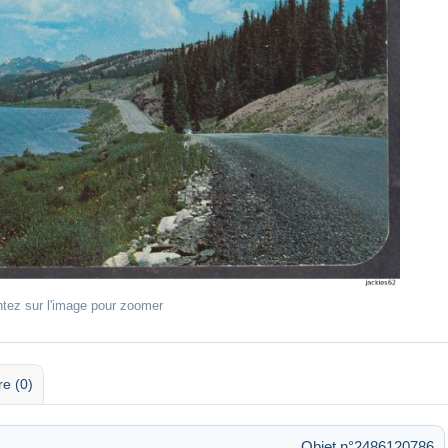
ntez sur l'image pour zoomer
re (0)
Objet n°2486120786