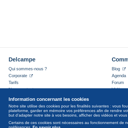
Delcampe
Comm
Qui sommes-nous ?
Blog
Corporate
Agenda
Tarifs
Forum
Nous contacter
Vidéos
Information concernant les cookies
Notre site utilise des cookies pour les finalités suivantes : vous f
plateforme, garder en mémoire vos préférences afin de rendre votr
Français
USD
America/Indiana/Vevay
Mod
but d’adapter notre site à vos besoins, afficher des vidéos et vou
Certains de ces cookies sont nécessaires au fonctionnement de no
préférences.
En savoir plus