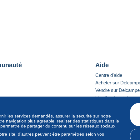
unauté
Aide
Centre d'aide
Acheter sur Delcamp
Vendre sur Delcampe
Un site sécurisé
ournir les services demandés, assurer la sécurité sur notre
e navigation plus agréable, réaliser des statistiques dans le
e standard
s permettre de partager du contenu sur les réseaux sociaux.
tre site, d’autres peuvent être paramétrés selon vos