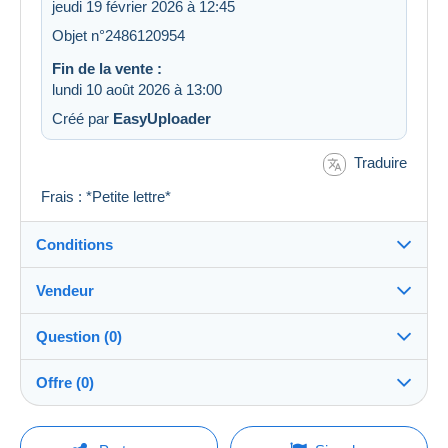
jeudi 19 février 2026 à 12:45
Objet n°2486120954
Fin de la vente :
lundi 10 août 2026 à 13:00
Créé par
EasyUploader
Traduire
Frais : *Petite lettre*
Conditions
Vendeur
Destination :
Voir la liste des pays
Question (0)
jackies62
100%
(46951x)
Expédition :
Offre (0)
Envoi après paiement
Boutique
Frais :
La vente sera prolongée d'une minute si une offre est
A charge de l'acheteur
Pour poser une question, vous devez ouvrir