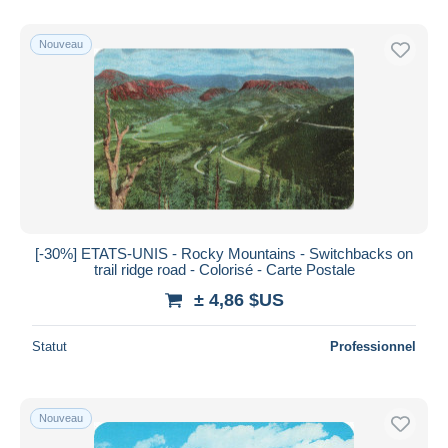
De
à
$US
$US
Uniquement en réduction
Nouveau
Livraison gratuite
Méthodes de paiement
PayPal
Virement bancaire
Visa
Mastercard
Bancontact
[-30%] ETATS-UNIS - Rocky Mountains - Switchbacks on
iDeal
trail ridge road - Colorisé - Carte Postale
Maestro
± 4,86 $US
Tout désélectionner
Statut
Professionnel
Résidence du vendeur
Monde entier
Nouveau