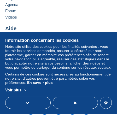
entraîner des conséquences au niveau du compte
Agenda
de l’acheteur.
Forum
Si les conditions de vente du vendeur comportent
Vidéos
des clauses relatives au paiement, celles-ci sont à
considérer comme nulles et non avenues. Les
Aide
conditions de paiement du site Delcampe, telles
Centre d'aide
que définies dans les
conditions d’utilisation
, sont
Information concernant les cookies
Acheter sur Delcampe
les seules applicables.
Notre site utilise des cookies pour les finalités suivantes : vous
Vendre sur Delcampe
fournir les services demandés, assurer la sécurité sur notre
Les achats doivent être payés dans les
14 jours
plateforme, garder en mémoire vos préférences afin de rendre
Un site sécurisé
suivant la réception du décompte final de la part du
votre navigation plus agréable, réaliser des statistiques dans le
vendeur.
but d’adapter notre site à vos besoins, afficher des vidéos et
vous permettre de partager du contenu sur les réseaux sociaux.
Garantie :
Certains de ces cookies sont nécessaires au fonctionnement de
Droit de rétractation
|
Frais de retour à charge de
notre site, d’autres peuvent être paramétrés selon vos
l’acheteur.
préférences.
En savoir plus
Pour connaître les délais de retour et de
Voir plus
remboursement du lot, consultez les
conditions
Français
USD
Mode standard
America/
générales d’utilisation
.
Offres groupées sur mes ventes