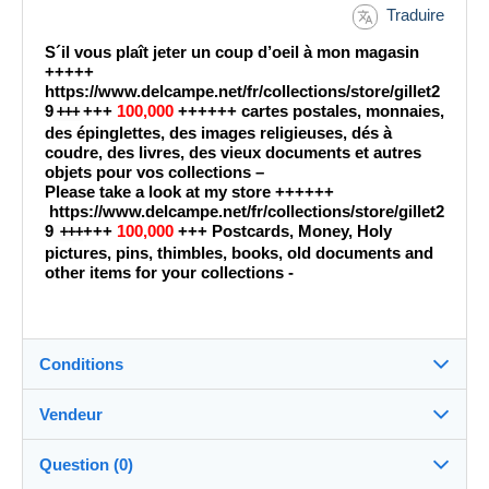
Traduire
S´il vous plaît jeter un coup d’oeil à mon magasin
+++++
https://www.delcampe.net/fr/collections/store/gillet2
9
+++
100,000
++++++ cartes postales, monnaies,
+++
des épinglettes, des images religieuses, dés à
coudre, des livres, des vieux documents et autres
objets pour vos collections –
Please take a look at my store ++++++
https://www.delcampe.net/fr/collections/store/gillet2
9
+++
100,000
+++ Postcards, Money, Holy
+++
pictures, pins, thimbles, books, old documents and
other items for your collections -
Conditions
Vendeur
Destination :
Voir la liste des pays
Question (0)